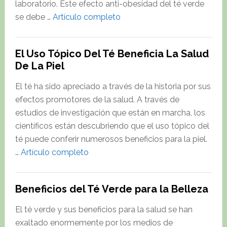
laboratorio. Este efecto anti-obesidad del té verde
about
se debe …
Artículo completo
Polifenoles
del
El Uso Tópico Del Té Beneficia La Salud
Té
De La Piel
Verde
y
El té ha sido apreciado a través de la historia por sus
Regulación
efectos promotores de la salud. A través de
de
estudios de investigación que están en marcha, los
Genes
científicos están descubriendo que el uso tópico del
Relacionados
té puede conferir numerosos beneficios para la piel.
con
about
…
Artículo completo
la
El
Obesidad
Uso
Beneficios del Té Verde para la Belleza
Tópico
Del
El té verde y sus beneficios para la salud se han
Té
exaltado enormemente por los medios de