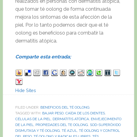
realizados en personas con dermatitis atópica,
que tomar té oolong de forma continuada
mejora los síntomas de esta afección de la
piel. Por lo tanto podemos decir que el té
oolong es beneficioso para combatir la
dermatitis atópica.
Comparte esta entrada;
Hide Sites
FILED UNDER:
BENEFICIOS DEL TÉ OOLONG
TAGGED WITH:
BAJAR PESO
,
CAÍDA DE LOS DIENTES
,
CÉLULAS DE LA PIEL
,
DERMATITIS ATÓPICA
,
ENVEJECIMIENTO
DE LA PIEL
,
PROPIEDADES DEL TE OOLONG
,
SOD-SUPERÓXIDO
DISMUTASA Y TÉ OOLONG
,
TÉ AZUL
,
TÉ OOLONG Y CONTROL
DEL PESO
,
TÉ OOLONG Y RADICALES LIBRES
,
TÉS