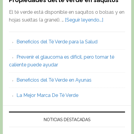
Propiedades del té verde en saquitos
El té verde está disponible en saquitos o bolsas y en
about
hojas sueltas (a granel). …
[Seguir leyendo...]
Propiedades
del
Beneficios del Té Verde para la Salud
té
verde
Prevenir el glaucoma es difícil, pero tomar té
en
caliente puede ayudar
saquitos
Beneficios del Té Verde en Ayunas
La Mejor Marca De Té Verde
NOTICIAS DESTACADAS