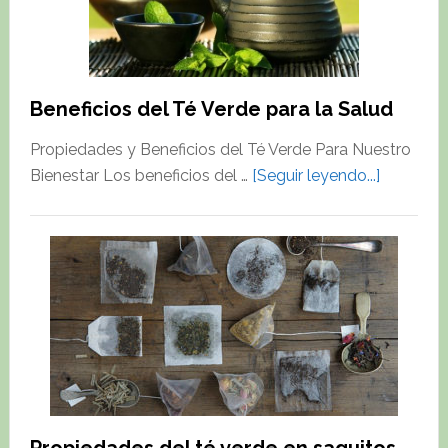
Beneficios del Té Verde para la Salud
Propiedades y Beneficios del Té Verde Para Nuestro
about
Bienestar Los beneficios del …
[Seguir leyendo...]
Beneficio
del
Té
Verde
para
la
Salud