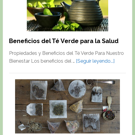
Beneficios del Té Verde para la Salud
Propiedades y Beneficios del Té Verde Para Nuestro
about
Bienestar Los beneficios del …
[Seguir leyendo...]
Beneficio
del
Té
Verde
para
la
Salud