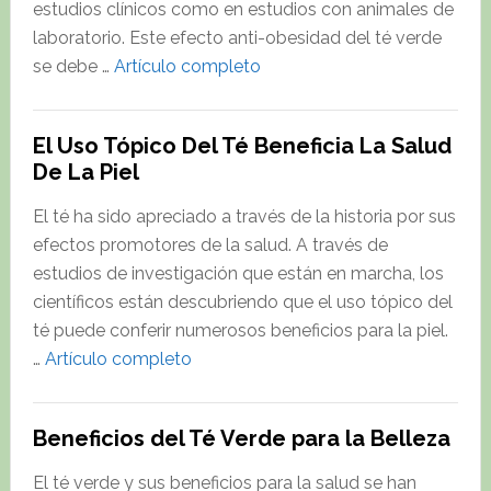
estudios clínicos como en estudios con animales de
laboratorio. Este efecto anti-obesidad del té verde
about
se debe …
Artículo completo
Polifenoles
del
El Uso Tópico Del Té Beneficia La Salud
Té
De La Piel
Verde
y
El té ha sido apreciado a través de la historia por sus
Regulación
efectos promotores de la salud. A través de
de
estudios de investigación que están en marcha, los
Genes
científicos están descubriendo que el uso tópico del
Relacionados
té puede conferir numerosos beneficios para la piel.
con
about
…
Artículo completo
la
El
Obesidad
Uso
Beneficios del Té Verde para la Belleza
Tópico
Del
El té verde y sus beneficios para la salud se han