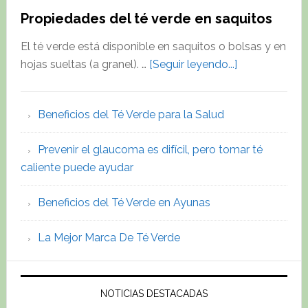
Propiedades del té verde en saquitos
El té verde está disponible en saquitos o bolsas y en
about
hojas sueltas (a granel). …
[Seguir leyendo...]
Propiedades
del
Beneficios del Té Verde para la Salud
té
verde
Prevenir el glaucoma es difícil, pero tomar té
en
caliente puede ayudar
saquitos
Beneficios del Té Verde en Ayunas
La Mejor Marca De Té Verde
NOTICIAS DESTACADAS