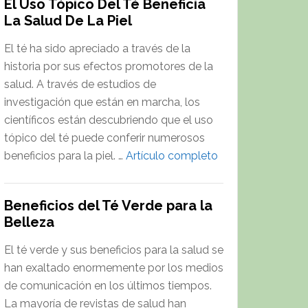
El Uso Tópico Del Té Beneficia
Té
La Salud De La Piel
Verde
y
El té ha sido apreciado a través de la
Regulación
historia por sus efectos promotores de la
de
salud. A través de estudios de
Genes
investigación que están en marcha, los
Relacionados
científicos están descubriendo que el uso
con
tópico del té puede conferir numerosos
la
about
beneficios para la piel. …
Artículo completo
Obesidad
El
Uso
Beneficios del Té Verde para la
Tópico
Belleza
Del
Té
El té verde y sus beneficios para la salud se
Beneficia
han exaltado enormemente por los medios
La
de comunicación en los últimos tiempos.
Salud
La mayoría de revistas de salud han