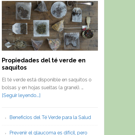
Té
Verde
para
la
Salud
Propiedades del té verde en
saquitos
El té verde está disponible en saquitos o
bolsas y en hojas sueltas (a granel). …
about
[Seguir leyendo...]
Propiedades
del
Beneficios del Té Verde para la Salud
té
verde
Prevenir el glaucoma es difícil, pero
en