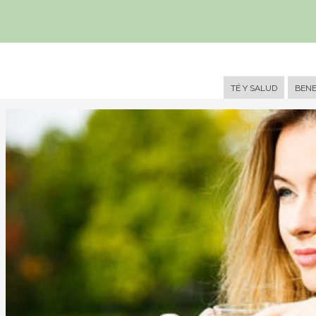
Header
TÉ Y SALUD
BENE
Right