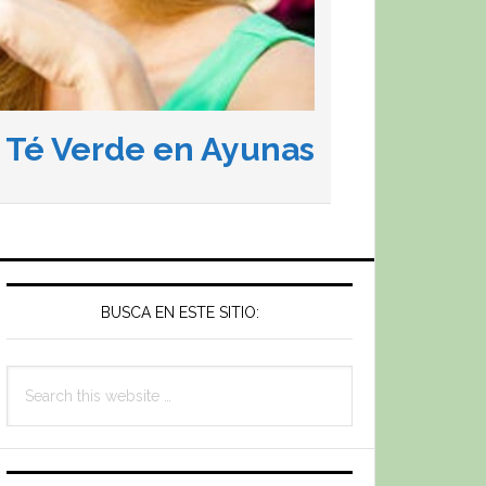
l Té Verde en Ayunas
Primary
Sidebar
BUSCA EN ESTE SITIO:
Search
this
website