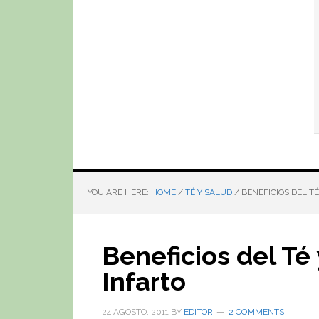
YOU ARE HERE:
HOME
/
TÉ Y SALUD
/
BENEFICIOS DEL TÉ
Beneficios del Té
Infarto
24 AGOSTO, 2011
BY
EDITOR
2 COMMENTS