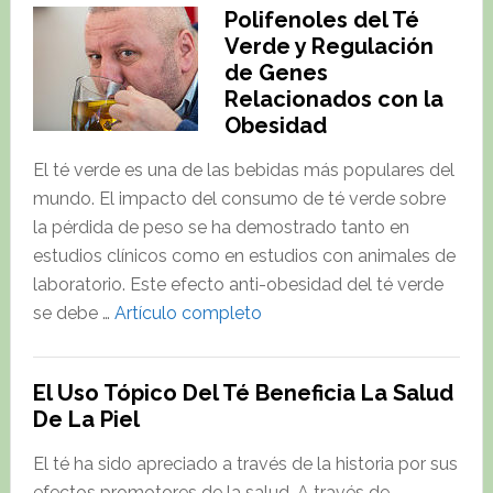
Polifenoles del Té
Verde y Regulación
de Genes
Relacionados con la
Obesidad
El té verde es una de las bebidas más populares del
mundo. El impacto del consumo de té verde sobre
la pérdida de peso se ha demostrado tanto en
estudios clínicos como en estudios con animales de
laboratorio. Este efecto anti-obesidad del té verde
about
se debe …
Artículo completo
Polifenoles
del
El Uso Tópico Del Té Beneficia La Salud
Té
De La Piel
Verde
y
El té ha sido apreciado a través de la historia por sus
Regulación
efectos promotores de la salud. A través de