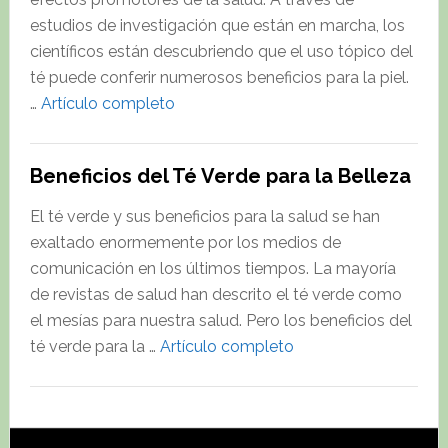
de
estudios de investigación que están en marcha, los
Genes
científicos están descubriendo que el uso tópico del
Relacionados
té puede conferir numerosos beneficios para la piel.
con
about
…
Artículo completo
la
El
Obesidad
Uso
Beneficios del Té Verde para la Belleza
Tópico
Del
El té verde y sus beneficios para la salud se han
Té
exaltado enormemente por los medios de
Beneficia
comunicación en los últimos tiempos. La mayoría
La
de revistas de salud han descrito el té verde como
Salud
el mesías para nuestra salud. Pero los beneficios del
De
about
té verde para la …
Artículo completo
La
Beneficios
Piel
del
Té