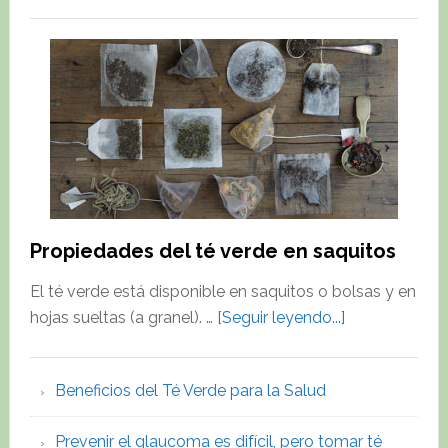
Beneficio
del
Té
Verde
para
la
Salud
Propiedades del té verde en saquitos
El té verde está disponible en saquitos o bolsas y en
about
hojas sueltas (a granel). …
[Seguir leyendo...]
Propiedades
del
Beneficios del Té Verde para la Salud
té
verde
Prevenir el glaucoma es difícil, pero tomar té
en