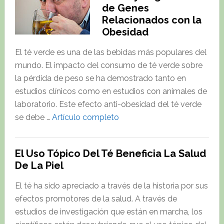
de Genes
Relacionados con la
Obesidad
El té verde es una de las bebidas más populares del
mundo. El impacto del consumo de té verde sobre
la pérdida de peso se ha demostrado tanto en
estudios clínicos como en estudios con animales de
laboratorio. Este efecto anti-obesidad del té verde
about
se debe …
Artículo completo
Polifenoles
del
El Uso Tópico Del Té Beneficia La Salud
Té
De La Piel
Verde
y
El té ha sido apreciado a través de la historia por sus
Regulación
efectos promotores de la salud. A través de
de
estudios de investigación que están en marcha, los
Genes