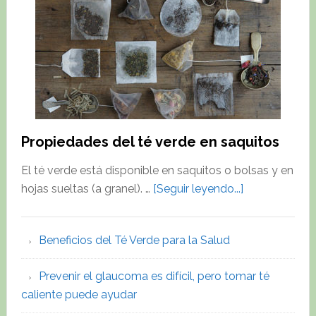
Té
Verde
para
la
Salud
Propiedades del té verde en saquitos
El té verde está disponible en saquitos o bolsas y en
about
hojas sueltas (a granel). …
[Seguir leyendo...]
Propiedades
del
Beneficios del Té Verde para la Salud
té
verde
Prevenir el glaucoma es difícil, pero tomar té
en
caliente puede ayudar
saquitos