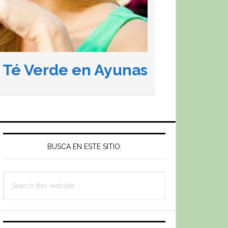
l Té Verde en Ayunas
Primary
Sidebar
BUSCA EN ESTE SITIO:
Search
this
website