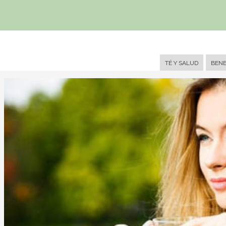
Header
TÉ Y SALUD
BENE
Right