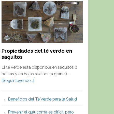
Té
Verde
para
la
Salud
Propiedades del té verde en
saquitos
El té verde está disponible en saquitos o
bolsas y en hojas sueltas (a granel). …
about
[Seguir leyendo...]
Propiedades
del
Beneficios del Té Verde para la Salud
té
verde
Prevenir el glaucoma es difícil, pero
en