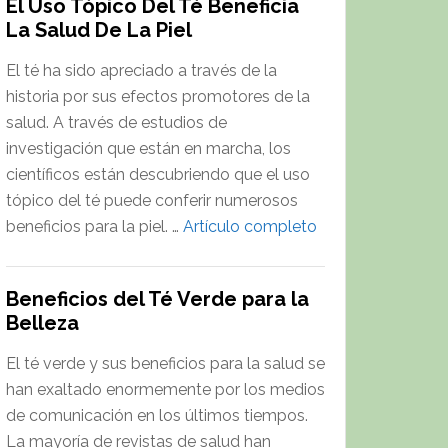
El Uso Tópico Del Té Beneficia
Té
La Salud De La Piel
Verde
y
El té ha sido apreciado a través de la
Regulación
historia por sus efectos promotores de la
de
salud. A través de estudios de
Genes
investigación que están en marcha, los
Relacionados
científicos están descubriendo que el uso
con
tópico del té puede conferir numerosos
la
about
beneficios para la piel. …
Artículo completo
Obesidad
El
Uso
Beneficios del Té Verde para la
Tópico
Belleza
Del
Té
El té verde y sus beneficios para la salud se
Beneficia
han exaltado enormemente por los medios
La
de comunicación en los últimos tiempos.
Salud
La mayoría de revistas de salud han